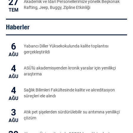
27
Akademik ve İdari Personellerimize yönelik Beşkonak
Rafting, Jeep, Buggy, Zipline Etkinliği
TEM
Haberler
6
Yabancı Diller Yüksekokulunda kalite toplantısı
gerçekleştirildi
AĞU
4
ASÜ'lü akademisyenden kronik yaralar için yenilikçi
araştırma
AĞU
4
Sağlık Bilimleri Fakültesinde kalite ve akreditasyon
süreçleri ele alındı
AĞU
3
Atık pet şişelerden sürdürülebilir su arıtımına yenilikçi
çözüm
AĞU