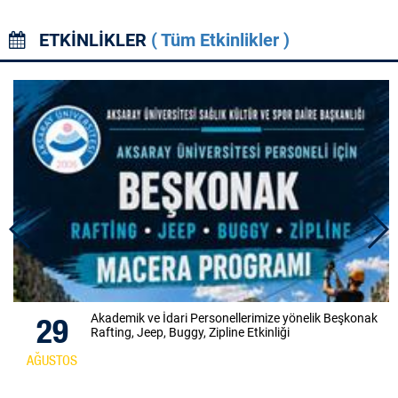
ETKİNLİKLER
( Tüm Etkinlikler )
ve İdari Personellerimize yönelik Beşkonak
9
Bilirkiş
eep, Buggy, Zipline Etkinliği
TEMMUZ